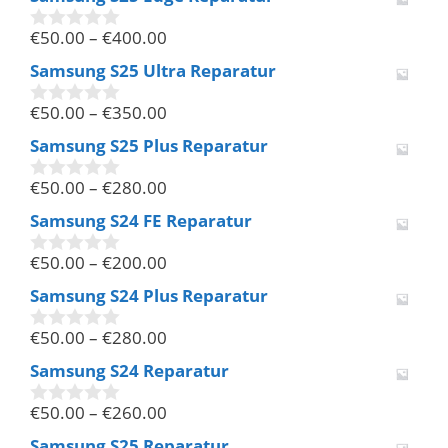
€
50.00
–
€
400.00
0
v
Samsung S25 Ultra Reparatur
o
n
€
50.00
–
€
350.00
5
0
v
Samsung S25 Plus Reparatur
o
n
€
50.00
–
€
280.00
5
0
v
Samsung S24 FE Reparatur
o
n
€
50.00
–
€
200.00
5
0
v
Samsung S24 Plus Reparatur
o
n
€
50.00
–
€
280.00
5
0
v
Samsung S24 Reparatur
o
n
€
50.00
–
€
260.00
5
0
v
Samsung S25 Reparatur