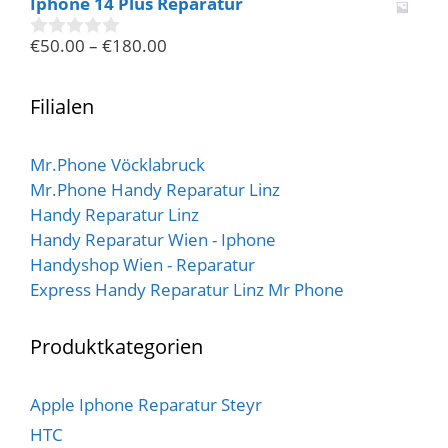
Iphone 14 Plus Reparatur
o
n
€
50.00
–
€
180.00
5
0
v
o
n
Filialen
5
Mr.Phone Vöcklabruck
Mr.Phone Handy Reparatur Linz
Handy Reparatur Linz
Handy Reparatur Wien - Iphone
Handyshop Wien - Reparatur
Express Handy Reparatur Linz Mr Phone
Produktkategorien
Apple Iphone Reparatur Steyr
HTC