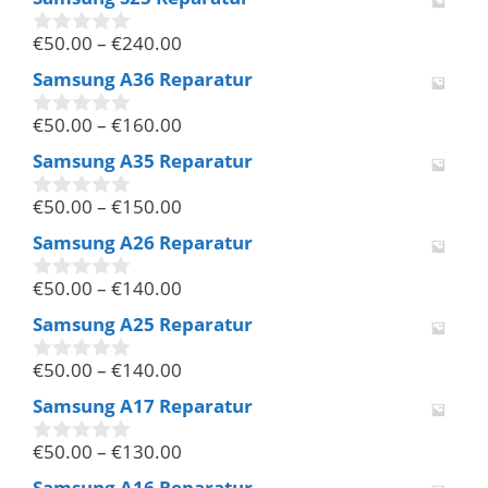
o
n
€
50.00
–
€
240.00
5
0
v
Samsung A36 Reparatur
o
n
€
50.00
–
€
160.00
5
0
v
Samsung A35 Reparatur
o
n
€
50.00
–
€
150.00
5
0
v
Samsung A26 Reparatur
o
n
€
50.00
–
€
140.00
5
0
v
Samsung A25 Reparatur
o
n
€
50.00
–
€
140.00
5
0
v
Samsung A17 Reparatur
o
n
€
50.00
–
€
130.00
5
0
v
Samsung A16 Reparatur