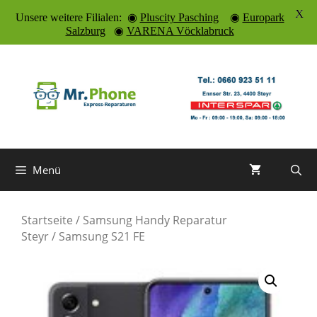
X
Unsere weitere Filialen: ◉
Pluscity Pasching
◉
Europark
Salzburg
◉
VARENA Vöcklabruck
Zum
Inhalt
springen
Menü
Startseite
/
Samsung Handy Reparatur
Steyr
/ Samsung S21 FE