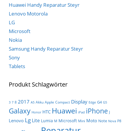
Huawei Handy Reparatur Steyr
Lenovo Motorola
LG
Microsoft
Nokia
Samsung Handy Reparatur Steyr
Sony
Tablets
Produkt Schlagwörter
Display
2017
G4
8
Akku
Apple
Compact
3
7
A5
Edge
G5
Huawei
Galaxy
iPhone
HTC
J
Honor
iPad
Lg
Lite
Lenovo
Moto
Lumia
Microsoft
Note
M
Mini
P8
Nova
Reparatur