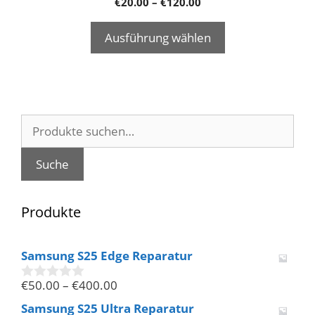
€
20.00
–
€
120.00
Ausführung wählen
Suche
nach:
Suche
Produkte
Samsung S25 Edge Reparatur
€
50.00
–
€
400.00
0
v
Samsung S25 Ultra Reparatur
o