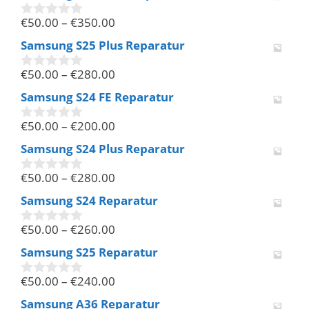
n
€
50.00
–
€
350.00
5
0
v
Samsung S25 Plus Reparatur
o
n
€
50.00
–
€
280.00
5
0
v
Samsung S24 FE Reparatur
o
n
€
50.00
–
€
200.00
5
0
v
Samsung S24 Plus Reparatur
o
n
€
50.00
–
€
280.00
5
0
v
Samsung S24 Reparatur
o
n
€
50.00
–
€
260.00
5
0
v
Samsung S25 Reparatur
o
n
€
50.00
–
€
240.00
5
0
v
Samsung A36 Reparatur
o