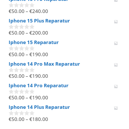
o
n
€
50.00
–
€
240.00
5
0
v
Iphone 15 Plus Reparatur
o
n
€
50.00
–
€
200.00
5
0
v
Iphone 15 Reparatur
o
n
€
50.00
–
€
190.00
5
0
v
Iphone 14 Pro Max Reparatur
o
n
€
50.00
–
€
190.00
5
0
v
Iphone 14 Pro Reparatur
o
n
€
50.00
–
€
190.00
5
0
v
Iphone 14 Plus Reparatur
o
n
€
50.00
–
€
180.00
5
0
v