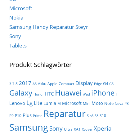
Microsoft
Nokia
Samsung Handy Reparatur Steyr
Sony
Tablets
Produkt Schlagwörter
Display
2017
G4
8
Akku
Apple
Compact
3
7
A5
Edge
G5
Huawei
Galaxy
iPhone
HTC
J
Honor
iPad
Lg
Lite
Lenovo
Moto
Lumia
Microsoft
Note
M
Mini
P8
Nova
Reparatur
Plus
P9
P10
S10
Prime
S
s6
S8
Samsung
Sony
Xperia
Ultra
XA1
Xcover