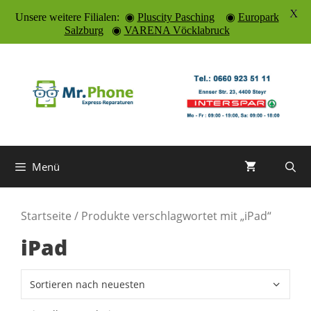
X
Unsere weitere Filialen: ◉
Pluscity Pasching
◉
Europark
Salzburg
◉
VARENA Vöcklabruck
Zum
Inhalt
springen
Menü
Startseite
/ Produkte verschlagwortet mit „iPad“
iPad