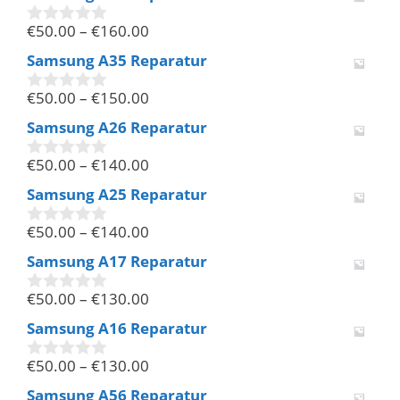
n
€
50.00
–
€
160.00
5
0
v
Samsung A35 Reparatur
o
n
€
50.00
–
€
150.00
5
0
v
Samsung A26 Reparatur
o
n
€
50.00
–
€
140.00
5
0
v
Samsung A25 Reparatur
o
n
€
50.00
–
€
140.00
5
0
v
Samsung A17 Reparatur
o
n
€
50.00
–
€
130.00
5
0
v
Samsung A16 Reparatur
o
n
€
50.00
–
€
130.00
5
0
v
Samsung A56 Reparatur
o