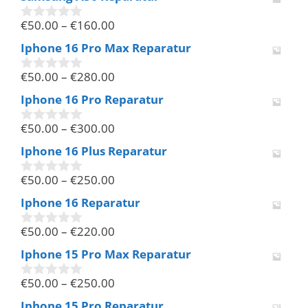
n
€
50.00
–
€
160.00
5
0
v
Iphone 16 Pro Max Reparatur
o
n
€
50.00
–
€
280.00
5
0
v
Iphone 16 Pro Reparatur
o
n
€
50.00
–
€
300.00
5
0
v
Iphone 16 Plus Reparatur
o
n
€
50.00
–
€
250.00
5
0
v
Iphone 16 Reparatur
o
n
€
50.00
–
€
220.00
5
0
v
Iphone 15 Pro Max Reparatur
o
n
€
50.00
–
€
250.00
5
0
v
Iphone 15 Pro Reparatur