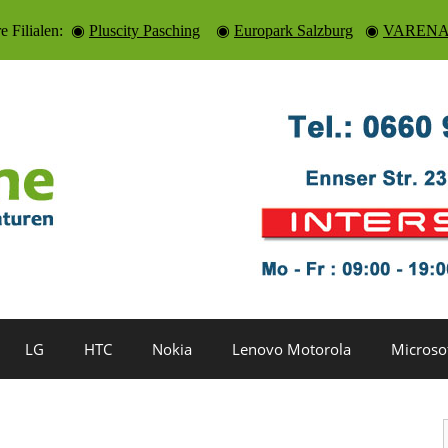
re Filialen: ◉
Pluscity Pasching
◉
Europark Salzburg
◉
VARENA 
LG
HTC
Nokia
Lenovo Motorola
Microso