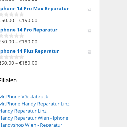
0
v
Iphone 14 Pro Max Reparatur
o
n
€
50.00
–
€
190.00
5
0
v
Iphone 14 Pro Reparatur
o
n
€
50.00
–
€
190.00
5
0
v
Iphone 14 Plus Reparatur
o
n
€
50.00
–
€
180.00
5
0
v
o
n
Filialen
5
Mr.Phone Vöcklabruck
Mr.Phone Handy Reparatur Linz
Handy Reparatur Linz
Handy Reparatur Wien - Iphone
Handyshop Wien - Reparatur