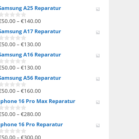
v
Samsung A25 Reparatur
o
n
€
50.00
–
€
140.00
5
0
v
Samsung A17 Reparatur
o
n
€
50.00
–
€
130.00
5
0
v
Samsung A16 Reparatur
o
n
€
50.00
–
€
130.00
5
0
v
Samsung A56 Reparatur
o
n
€
50.00
–
€
160.00
5
0
v
Iphone 16 Pro Max Reparatur
o
n
€
50.00
–
€
280.00
5
0
v
Iphone 16 Pro Reparatur
o
n
€
50.00
–
€
300.00
5
0