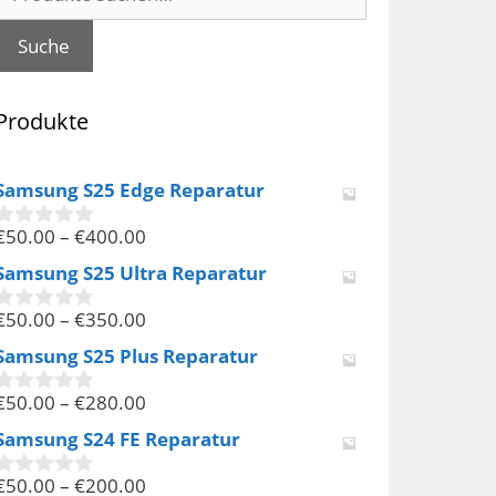
nach:
Suche
Produkte
Samsung S25 Edge Reparatur
€
50.00
–
€
400.00
0
v
Samsung S25 Ultra Reparatur
o
n
€
50.00
–
€
350.00
5
0
v
Samsung S25 Plus Reparatur
o
n
€
50.00
–
€
280.00
5
0
v
Samsung S24 FE Reparatur
o
n
€
50.00
–
€
200.00
5
0