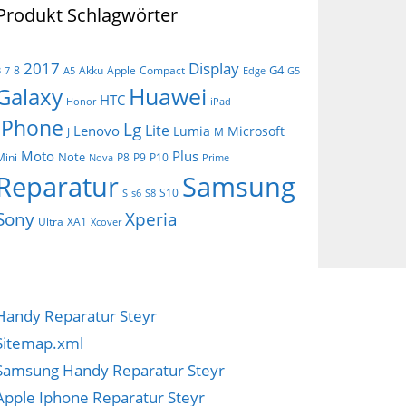
Produkt Schlagwörter
Display
2017
G4
8
Akku
Apple
Compact
3
7
A5
Edge
G5
Huawei
Galaxy
HTC
Honor
iPad
iPhone
Lg
Lite
Lenovo
Lumia
Microsoft
J
M
Moto
Plus
Note
Mini
P8
P9
P10
Nova
Prime
Reparatur
Samsung
S10
S
s6
S8
Sony
Xperia
Ultra
XA1
Xcover
Handy Reparatur Steyr
Sitemap.xml
Samsung Handy Reparatur Steyr
Apple Iphone Reparatur Steyr