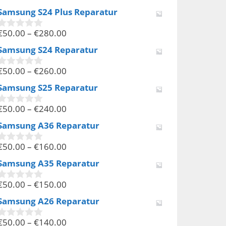
v
Samsung S24 Plus Reparatur
o
n
€
50.00
–
€
280.00
5
0
v
Samsung S24 Reparatur
o
n
€
50.00
–
€
260.00
5
0
v
Samsung S25 Reparatur
o
n
€
50.00
–
€
240.00
5
0
v
Samsung A36 Reparatur
o
n
€
50.00
–
€
160.00
5
0
v
Samsung A35 Reparatur
o
n
€
50.00
–
€
150.00
5
0
v
Samsung A26 Reparatur
o
n
€
50.00
–
€
140.00
5
0