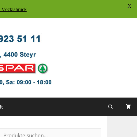
X
Vöcklabruck
ft
Suche