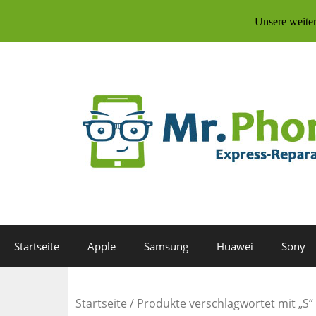
Unsere weite
Zum
Inhalt
springen
Startseite
Apple
Samsung
Huawei
Sony
Startseite
/ Produkte verschlagwortet mit „S“