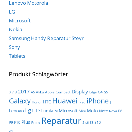
Lenovo Motorola
LG
Microsoft
Nokia
Samsung Handy Reparatur Steyr
Sony
Tablets
Produkt Schlagwörter
Display
2017
G4
8
Akku
Apple
Compact
3
7
A5
Edge
G5
Huawei
Galaxy
iPhone
HTC
J
Honor
iPad
Lg
Lite
Lenovo
Moto
Lumia
Microsoft
Note
M
Mini
P8
Nova
Reparatur
Plus
P9
P10
S10
Prime
S
s6
S8