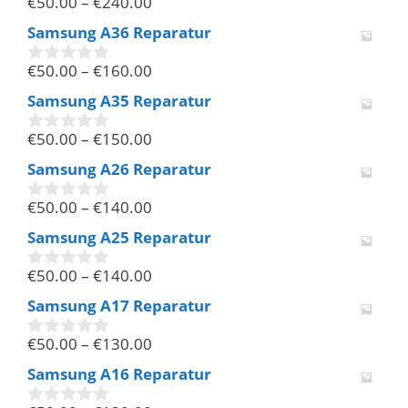
€
50.00
–
€
240.00
5
0
v
Samsung A36 Reparatur
o
n
€
50.00
–
€
160.00
5
0
v
Samsung A35 Reparatur
o
n
€
50.00
–
€
150.00
5
0
v
Samsung A26 Reparatur
o
n
€
50.00
–
€
140.00
5
0
v
Samsung A25 Reparatur
o
n
€
50.00
–
€
140.00
5
0
v
Samsung A17 Reparatur
o
n
€
50.00
–
€
130.00
5
0
v
Samsung A16 Reparatur
o
n