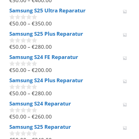
€
50.00
–
€
400.00
0
v
Samsung S25 Ultra Reparatur
o
n
€
50.00
–
€
350.00
5
0
v
Samsung S25 Plus Reparatur
o
n
€
50.00
–
€
280.00
5
0
v
Samsung S24 FE Reparatur
o
n
€
50.00
–
€
200.00
5
0
v
Samsung S24 Plus Reparatur
o
n
€
50.00
–
€
280.00
5
0
v
Samsung S24 Reparatur
o
n
€
50.00
–
€
260.00
5
0
v
Samsung S25 Reparatur
o
n