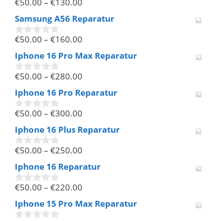
€
50.00
–
€
130.00
5
0
v
Samsung A56 Reparatur
o
n
€
50.00
–
€
160.00
5
0
v
Iphone 16 Pro Max Reparatur
o
n
€
50.00
–
€
280.00
5
0
v
Iphone 16 Pro Reparatur
o
n
€
50.00
–
€
300.00
5
0
v
Iphone 16 Plus Reparatur
o
n
€
50.00
–
€
250.00
5
0
v
Iphone 16 Reparatur
o
n
€
50.00
–
€
220.00
5
0
v
Iphone 15 Pro Max Reparatur
o
n