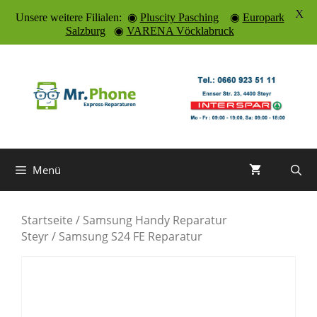
X
Unsere weitere Filialen: ◉
Pluscity Pasching
◉
Europark
Salzburg
◉
VARENA Vöcklabruck
Zum
Inhalt
springen
Menü
Startseite
/
Samsung Handy Reparatur
Steyr
/ Samsung S24 FE Reparatur