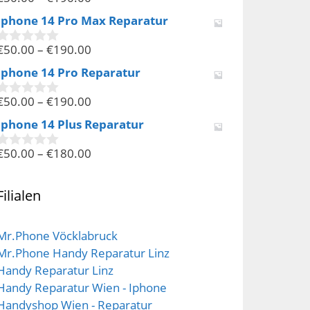
0
v
Iphone 14 Pro Max Reparatur
o
n
€
50.00
–
€
190.00
5
0
v
Iphone 14 Pro Reparatur
o
n
€
50.00
–
€
190.00
5
0
v
Iphone 14 Plus Reparatur
o
n
€
50.00
–
€
180.00
5
0
v
o
n
Filialen
5
Mr.Phone Vöcklabruck
Mr.Phone Handy Reparatur Linz
Handy Reparatur Linz
Handy Reparatur Wien - Iphone
Handyshop Wien - Reparatur