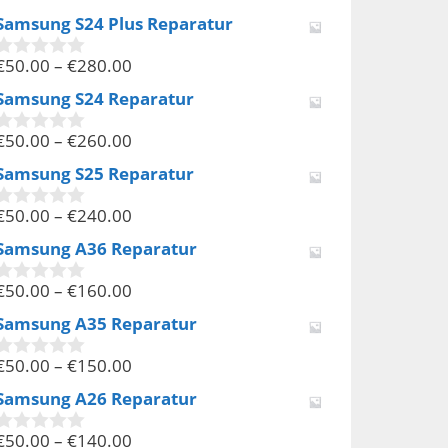
v
Samsung S24 Plus Reparatur
o
n
€
50.00
–
€
280.00
5
0
v
Samsung S24 Reparatur
o
n
€
50.00
–
€
260.00
5
0
v
Samsung S25 Reparatur
o
n
€
50.00
–
€
240.00
5
0
v
Samsung A36 Reparatur
o
n
€
50.00
–
€
160.00
5
0
v
Samsung A35 Reparatur
o
n
€
50.00
–
€
150.00
5
0
v
Samsung A26 Reparatur
o
n
€
50.00
–
€
140.00
5
0