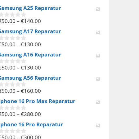
v
Samsung A25 Reparatur
o
n
€
50.00
–
€
140.00
5
0
v
Samsung A17 Reparatur
o
n
€
50.00
–
€
130.00
5
0
v
Samsung A16 Reparatur
o
n
€
50.00
–
€
130.00
5
0
v
Samsung A56 Reparatur
o
n
€
50.00
–
€
160.00
5
0
v
Iphone 16 Pro Max Reparatur
o
n
€
50.00
–
€
280.00
5
0
v
Iphone 16 Pro Reparatur
o
n
€
50.00
–
€
300.00
5
0