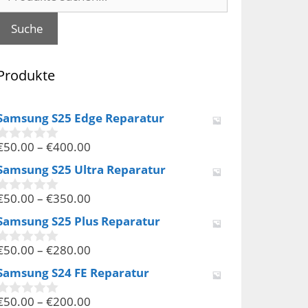
nach:
Suche
Produkte
Samsung S25 Edge Reparatur
€
50.00
–
€
400.00
0
v
Samsung S25 Ultra Reparatur
o
n
€
50.00
–
€
350.00
5
0
v
Samsung S25 Plus Reparatur
o
n
€
50.00
–
€
280.00
5
0
v
Samsung S24 FE Reparatur
o
n
€
50.00
–
€
200.00
5
0