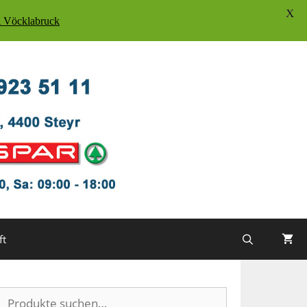
X
Vöcklabruck
ft
Suche