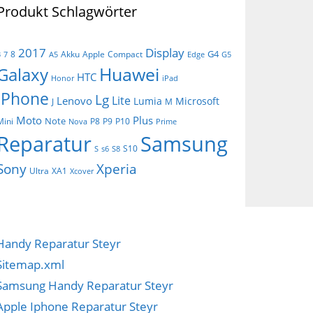
Produkt Schlagwörter
Display
2017
G4
8
Akku
Apple
Compact
3
7
A5
Edge
G5
Huawei
Galaxy
HTC
Honor
iPad
iPhone
Lg
Lite
Lenovo
Lumia
Microsoft
J
M
Moto
Plus
Note
Mini
P8
P9
P10
Nova
Prime
Reparatur
Samsung
S10
S
s6
S8
Sony
Xperia
Ultra
XA1
Xcover
Handy Reparatur Steyr
Sitemap.xml
Samsung Handy Reparatur Steyr
Apple Iphone Reparatur Steyr