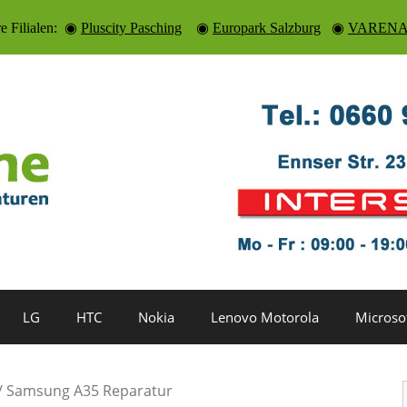
re Filialen: ◉
Pluscity Pasching
◉
Europark Salzburg
◉
VARENA 
LG
HTC
Nokia
Lenovo Motorola
Microso
/ Samsung A35 Reparatur