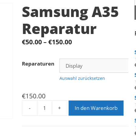
Samsung A35
Reparatur
€
50.00
–
€
150.00
Reparaturen
Auswahl zurücksetzen
€
150.00
-
+
In den Warenkorb
Samsung
A35
Reparatur
Menge