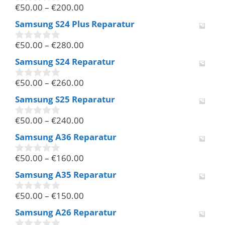
€
50.00
–
€
200.00
5
0
v
Samsung S24 Plus Reparatur
o
n
€
50.00
–
€
280.00
5
0
v
Samsung S24 Reparatur
o
n
€
50.00
–
€
260.00
5
0
v
Samsung S25 Reparatur
o
n
€
50.00
–
€
240.00
5
0
v
Samsung A36 Reparatur
o
n
€
50.00
–
€
160.00
5
0
v
Samsung A35 Reparatur
o
n
€
50.00
–
€
150.00
5
0
v
Samsung A26 Reparatur
o
n