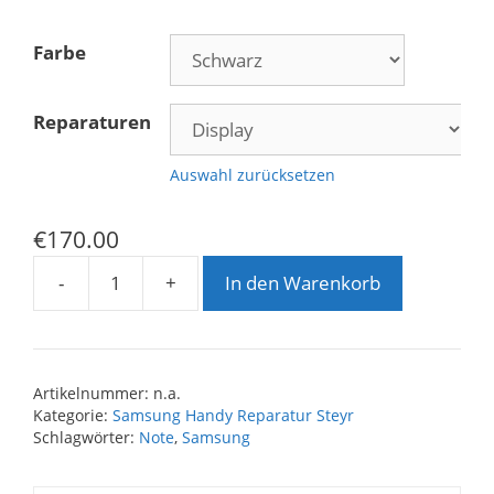
Farbe
Reparaturen
Auswahl zurücksetzen
€
170.00
-
+
In den Warenkorb
Samsung
Galaxy
Note
4
Artikelnummer:
n.a.
Reparatur
Kategorie:
Samsung Handy Reparatur Steyr
Menge
Schlagwörter:
Note
,
Samsung