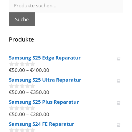
Suche
nach:
Suche
Produkte
Samsung S25 Edge Reparatur
€
50.00
–
€
400.00
0
v
Samsung S25 Ultra Reparatur
o
n
€
50.00
–
€
350.00
5
0
v
Samsung S25 Plus Reparatur
o
n
€
50.00
–
€
280.00
5
0
v
Samsung S24 FE Reparatur
o
n