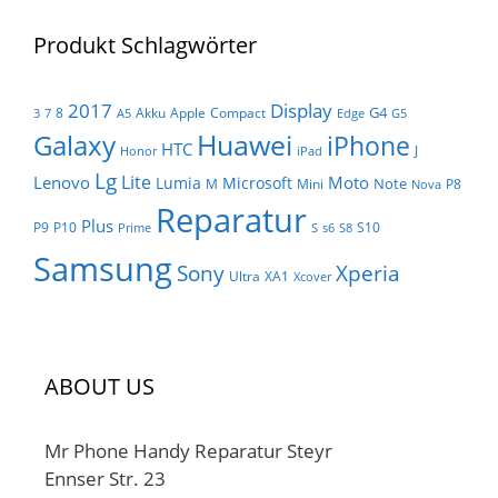
Produkt Schlagwörter
Display
2017
G4
8
Akku
Apple
Compact
3
7
A5
Edge
G5
Huawei
Galaxy
iPhone
HTC
J
Honor
iPad
Lg
Lite
Lenovo
Moto
Lumia
Microsoft
Note
M
Mini
P8
Nova
Reparatur
Plus
P9
P10
S10
Prime
S
s6
S8
Samsung
Sony
Xperia
Ultra
XA1
Xcover
ABOUT US
Mr Phone Handy Reparatur Steyr
Ennser Str. 23