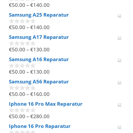
€
50.00
–
€
140.00
5
0
v
Samsung A25 Reparatur
o
n
€
50.00
–
€
140.00
5
0
v
Samsung A17 Reparatur
o
n
€
50.00
–
€
130.00
5
0
v
Samsung A16 Reparatur
o
n
€
50.00
–
€
130.00
5
0
v
Samsung A56 Reparatur
o
n
€
50.00
–
€
160.00
5
0
v
Iphone 16 Pro Max Reparatur
o
n
€
50.00
–
€
280.00
5
0
v
Iphone 16 Pro Reparatur
o
n