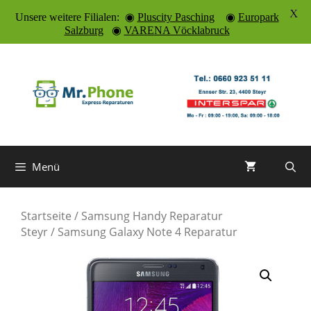
X
Unsere weitere Filialen: ◉
Pluscity Pasching
◉
Europark
Salzburg
◉
VARENA Vöcklabruck
Zum
Inhalt
springen
Menü
Startseite
/
Samsung Handy Reparatur
Steyr
/ Samsung Galaxy Note 4 Reparatur