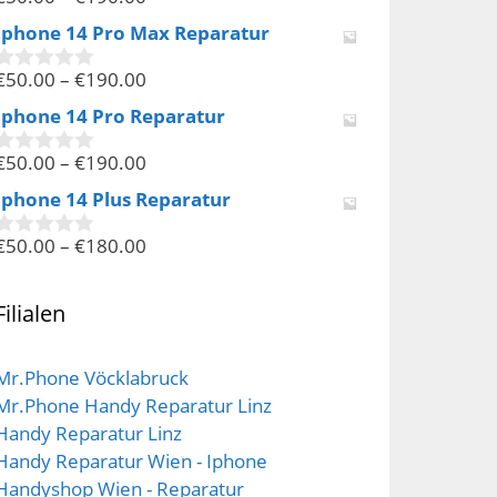
0
v
Iphone 14 Pro Max Reparatur
o
n
€
50.00
–
€
190.00
5
0
v
Iphone 14 Pro Reparatur
o
n
€
50.00
–
€
190.00
5
0
v
Iphone 14 Plus Reparatur
o
n
€
50.00
–
€
180.00
5
0
v
o
n
Filialen
5
Mr.Phone Vöcklabruck
Mr.Phone Handy Reparatur Linz
Handy Reparatur Linz
Handy Reparatur Wien - Iphone
Handyshop Wien - Reparatur