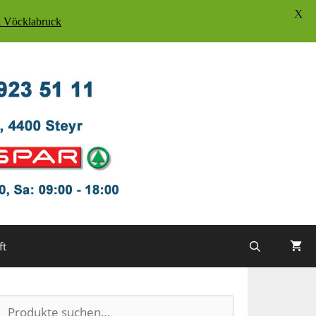
X
Vöcklabruck
ft
Suche