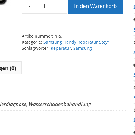
-
+
In den Warenkorb
Samsung
Galaxy
A72
5G
Artikelnummer:
n.a.
/
Kategorie:
Samsung Handy Reparatur Steyr
4G
Schlagwörter:
Reparatur
,
Samsung
Reparatur
Menge
en (0)
Fehlerdiagnose, Wasserschadenbehandlung