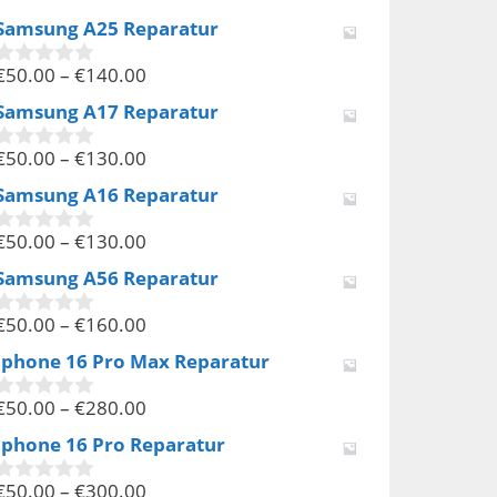
v
Samsung A25 Reparatur
o
n
€
50.00
–
€
140.00
5
0
v
Samsung A17 Reparatur
o
n
€
50.00
–
€
130.00
5
0
v
Samsung A16 Reparatur
o
n
€
50.00
–
€
130.00
5
0
v
Samsung A56 Reparatur
o
n
€
50.00
–
€
160.00
5
0
v
Iphone 16 Pro Max Reparatur
o
n
€
50.00
–
€
280.00
5
0
v
Iphone 16 Pro Reparatur
o
n
€
50.00
–
€
300.00
5
0