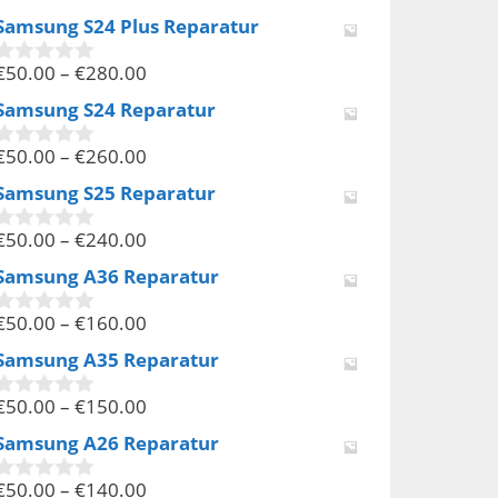
v
Samsung S24 Plus Reparatur
o
n
€
50.00
–
€
280.00
5
0
v
Samsung S24 Reparatur
o
n
€
50.00
–
€
260.00
5
0
v
Samsung S25 Reparatur
o
n
€
50.00
–
€
240.00
5
0
v
Samsung A36 Reparatur
o
n
€
50.00
–
€
160.00
5
0
v
Samsung A35 Reparatur
o
n
€
50.00
–
€
150.00
5
0
v
Samsung A26 Reparatur
o
n
€
50.00
–
€
140.00
5
0