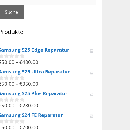
nach:
Suche
Produkte
Samsung S25 Edge Reparatur
€
50.00
–
€
400.00
0
v
Samsung S25 Ultra Reparatur
o
n
€
50.00
–
€
350.00
5
0
v
Samsung S25 Plus Reparatur
o
n
€
50.00
–
€
280.00
5
0
v
Samsung S24 FE Reparatur
o
n
€
50.00
–
€
200.00
5
0