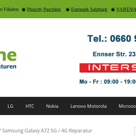
re Filialen: ◉
Pluscity Pasching
◉
Europark Salzburg
◉
VARENA 
LG
HTC
Nokia
Lenovo Motorola
Microso
/ Samsung Galaxy A72 5G / 4G Reparatur