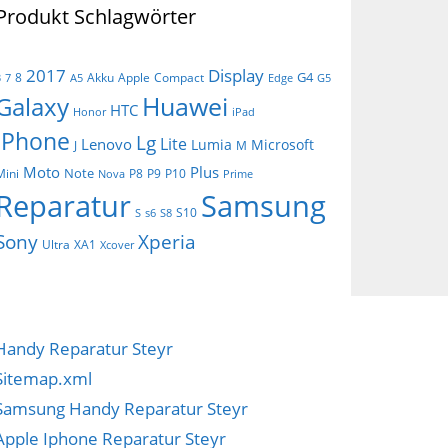
Produkt Schlagwörter
Display
2017
G4
8
Akku
Apple
Compact
3
7
A5
Edge
G5
Huawei
Galaxy
HTC
Honor
iPad
iPhone
Lg
Lite
Lenovo
Lumia
Microsoft
J
M
Moto
Plus
Note
Mini
P8
P9
P10
Nova
Prime
Reparatur
Samsung
S10
S
s6
S8
Sony
Xperia
Ultra
XA1
Xcover
Handy Reparatur Steyr
Sitemap.xml
Samsung Handy Reparatur Steyr
Apple Iphone Reparatur Steyr