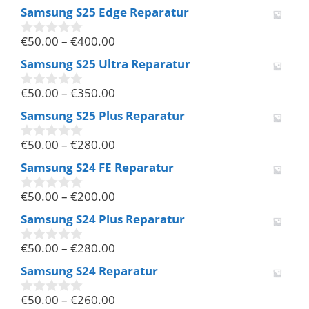
Samsung S25 Edge Reparatur
€
50.00
–
€
400.00
0
v
Samsung S25 Ultra Reparatur
o
n
€
50.00
–
€
350.00
5
0
v
Samsung S25 Plus Reparatur
o
n
€
50.00
–
€
280.00
5
0
v
Samsung S24 FE Reparatur
o
n
€
50.00
–
€
200.00
5
0
v
Samsung S24 Plus Reparatur
o
n
€
50.00
–
€
280.00
5
0
v
Samsung S24 Reparatur
o
n
€
50.00
–
€
260.00
5
0