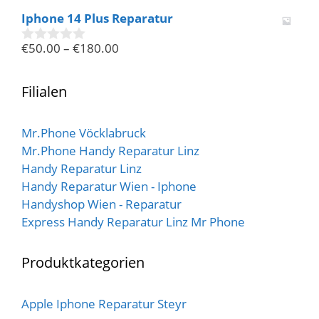
v
Iphone 14 Plus Reparatur
o
n
€
50.00
–
€
180.00
5
0
v
o
n
Filialen
5
Mr.Phone Vöcklabruck
Mr.Phone Handy Reparatur Linz
Handy Reparatur Linz
Handy Reparatur Wien - Iphone
Handyshop Wien - Reparatur
Express Handy Reparatur Linz Mr Phone
Produktkategorien
Apple Iphone Reparatur Steyr