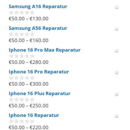
v
Samsung A16 Reparatur
o
n
€
50.00
–
€
130.00
5
0
v
Samsung A56 Reparatur
o
n
€
50.00
–
€
160.00
5
0
v
Iphone 16 Pro Max Reparatur
o
n
€
50.00
–
€
280.00
5
0
v
Iphone 16 Pro Reparatur
o
n
€
50.00
–
€
300.00
5
0
v
Iphone 16 Plus Reparatur
o
n
€
50.00
–
€
250.00
5
0
v
Iphone 16 Reparatur
o
n
€
50.00
–
€
220.00
5
0