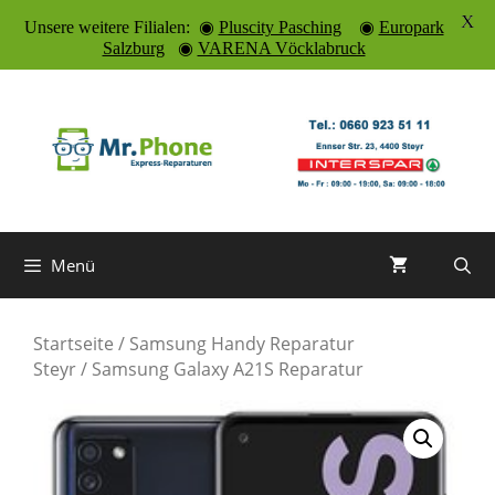
X
Unsere weitere Filialen: ◉
Pluscity Pasching
◉
Europark
Salzburg
◉
VARENA Vöcklabruck
Zum
Inhalt
springen
Menü
Startseite
/
Samsung Handy Reparatur
Steyr
/ Samsung Galaxy A21S Reparatur