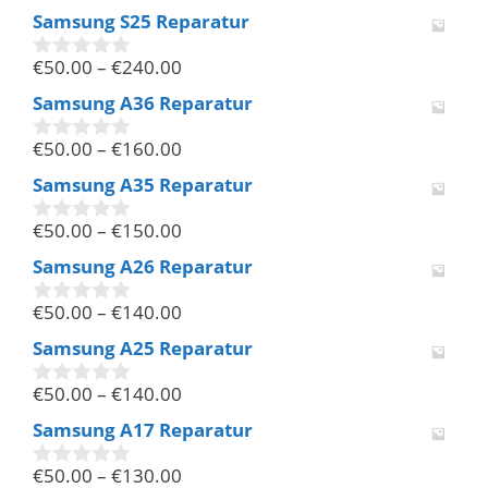
v
Samsung S25 Reparatur
o
n
€
50.00
–
€
240.00
5
0
v
Samsung A36 Reparatur
o
n
€
50.00
–
€
160.00
5
0
v
Samsung A35 Reparatur
o
n
€
50.00
–
€
150.00
5
0
v
Samsung A26 Reparatur
o
n
€
50.00
–
€
140.00
5
0
v
Samsung A25 Reparatur
o
n
€
50.00
–
€
140.00
5
0
v
Samsung A17 Reparatur
o
n
€
50.00
–
€
130.00
5
0