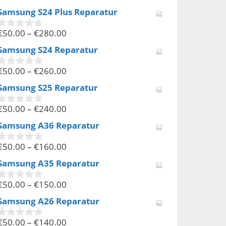
v
Samsung S24 Plus Reparatur
o
n
€
50.00
–
€
280.00
5
0
v
Samsung S24 Reparatur
o
n
€
50.00
–
€
260.00
5
0
v
Samsung S25 Reparatur
o
n
€
50.00
–
€
240.00
5
0
v
Samsung A36 Reparatur
o
n
€
50.00
–
€
160.00
5
0
v
Samsung A35 Reparatur
o
n
€
50.00
–
€
150.00
5
0
v
Samsung A26 Reparatur
o
n
€
50.00
–
€
140.00
5
0