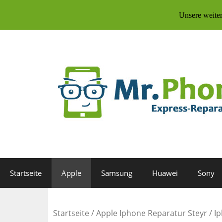
Unsere weite
Zum
Inhalt
springen
Startseite
Apple
Samsung
Huawei
Sony
Startseite
/
Apple Iphone Reparatur Steyr
/ I