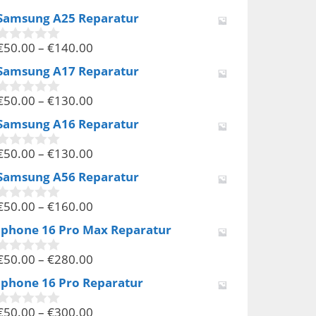
v
Samsung A25 Reparatur
o
n
€
50.00
–
€
140.00
5
0
v
Samsung A17 Reparatur
o
n
€
50.00
–
€
130.00
5
0
v
Samsung A16 Reparatur
o
n
€
50.00
–
€
130.00
5
0
v
Samsung A56 Reparatur
o
n
€
50.00
–
€
160.00
5
0
v
Iphone 16 Pro Max Reparatur
o
n
€
50.00
–
€
280.00
5
0
v
Iphone 16 Pro Reparatur
o
n
€
50.00
–
€
300.00
5
0