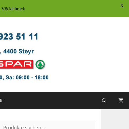
X
Vöcklabruck
ft
Suche