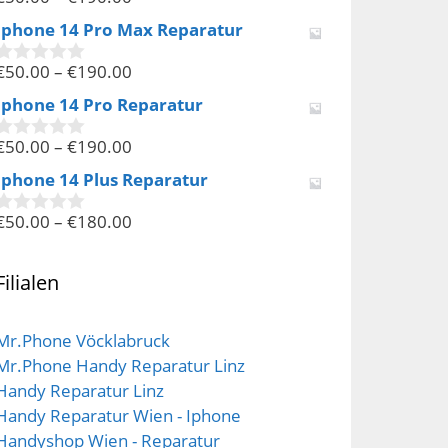
0
v
Iphone 14 Pro Max Reparatur
o
n
€
50.00
–
€
190.00
5
0
v
Iphone 14 Pro Reparatur
o
n
€
50.00
–
€
190.00
5
0
v
Iphone 14 Plus Reparatur
o
n
€
50.00
–
€
180.00
5
0
v
o
n
Filialen
5
Mr.Phone Vöcklabruck
Mr.Phone Handy Reparatur Linz
Handy Reparatur Linz
Handy Reparatur Wien - Iphone
Handyshop Wien - Reparatur