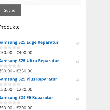
nach:
Suche
Produkte
Samsung S25 Edge Reparatur
€
50.00
–
€
400.00
0
v
Samsung S25 Ultra Reparatur
o
n
€
50.00
–
€
350.00
5
0
v
Samsung S25 Plus Reparatur
o
n
€
50.00
–
€
280.00
5
0
v
Samsung S24 FE Reparatur
o
n
€
50.00
–
€
200.00
5
0