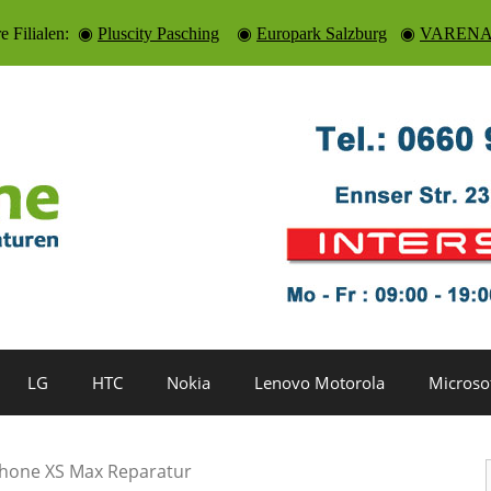
re Filialen: ◉
Pluscity Pasching
◉
Europark Salzburg
◉
VARENA 
LG
HTC
Nokia
Lenovo Motorola
Microso
phone XS Max Reparatur