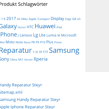
Produkt Schlagwörter
Display
2017
G4
8
Akku
Apple
Compact
3
7
A5
Edge
G5
Huawei
Galaxy
HTC
Honor
iPad
iPhone
Lg
Lite
Lenovo
Lumia
Microsoft
J
M
Moto
Plus
Note
Mini
P8
P9
P10
Nova
Prime
Reparatur
Samsung
S10
S
s6
S8
Sony
Xperia
Ultra
XA1
Xcover
Handy Reparatur Steyr
Sitemap.xml
Samsung Handy Reparatur Steyr
Apple Iphone Reparatur Steyr