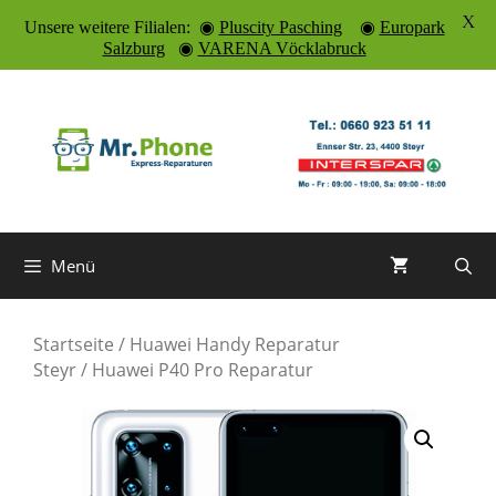
X
Unsere weitere Filialen: ◉
Pluscity Pasching
◉
Europark
Salzburg
◉
VARENA Vöcklabruck
Zum
Inhalt
springen
Menü
Startseite
/
Huawei Handy Reparatur
Steyr
/ Huawei P40 Pro Reparatur