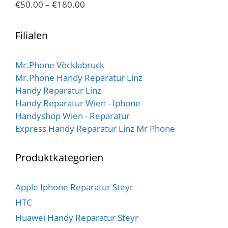
€
50.00
–
€
180.00
5
0
v
o
n
Filialen
5
Mr.Phone Vöcklabruck
Mr.Phone Handy Reparatur Linz
Handy Reparatur Linz
Handy Reparatur Wien - Iphone
Handyshop Wien - Reparatur
Express Handy Reparatur Linz Mr Phone
Produktkategorien
Apple Iphone Reparatur Steyr
HTC
Huawei Handy Reparatur Steyr