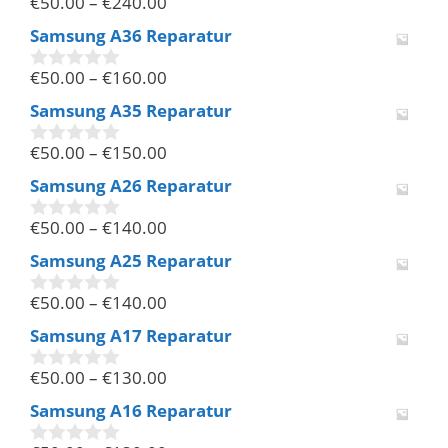
€
50.00
–
€
240.00
5
0
v
Samsung A36 Reparatur
o
n
€
50.00
–
€
160.00
5
0
v
Samsung A35 Reparatur
o
n
€
50.00
–
€
150.00
5
0
v
Samsung A26 Reparatur
o
n
€
50.00
–
€
140.00
5
0
v
Samsung A25 Reparatur
o
n
€
50.00
–
€
140.00
5
0
v
Samsung A17 Reparatur
o
n
€
50.00
–
€
130.00
5
0
v
Samsung A16 Reparatur
o
n