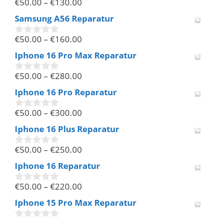
€
50.00
–
€
130.00
5
0
v
Samsung A56 Reparatur
o
n
€
50.00
–
€
160.00
5
0
v
Iphone 16 Pro Max Reparatur
o
n
€
50.00
–
€
280.00
5
0
v
Iphone 16 Pro Reparatur
o
n
€
50.00
–
€
300.00
5
0
v
Iphone 16 Plus Reparatur
o
n
€
50.00
–
€
250.00
5
0
v
Iphone 16 Reparatur
o
n
€
50.00
–
€
220.00
5
0
v
Iphone 15 Pro Max Reparatur
o
n