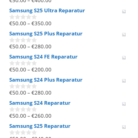
€
50.00
–
€
400.00
0
v
Samsung S25 Ultra Reparatur
o
n
€
50.00
–
€
350.00
5
0
v
Samsung S25 Plus Reparatur
o
n
€
50.00
–
€
280.00
5
0
v
Samsung S24 FE Reparatur
o
n
€
50.00
–
€
200.00
5
0
v
Samsung S24 Plus Reparatur
o
n
€
50.00
–
€
280.00
5
0
v
Samsung S24 Reparatur
o
n
€
50.00
–
€
260.00
5
0
v
Samsung S25 Reparatur
o
n