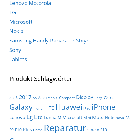
Lenovo Motorola
LG
Microsoft
Nokia
Samsung Handy Reparatur Steyr
Sony
Tablets
Produkt Schlagwörter
Display
2017
G4
8
Akku
Apple
Compact
3
7
A5
Edge
G5
Huawei
Galaxy
iPhone
HTC
J
Honor
iPad
Lg
Lite
Lenovo
Moto
Lumia
Microsoft
Note
M
Mini
P8
Nova
Reparatur
Plus
P9
P10
S10
Prime
S
s6
S8