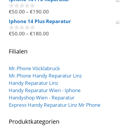
o
n
€
50.00
–
€
190.00
5
0
v
Iphone 14 Plus Reparatur
o
n
€
50.00
–
€
180.00
5
0
v
o
n
Filialen
5
Mr.Phone Vöcklabruck
Mr.Phone Handy Reparatur Linz
Handy Reparatur Linz
Handy Reparatur Wien - Iphone
Handyshop Wien - Reparatur
Express Handy Reparatur Linz Mr Phone
Produktkategorien