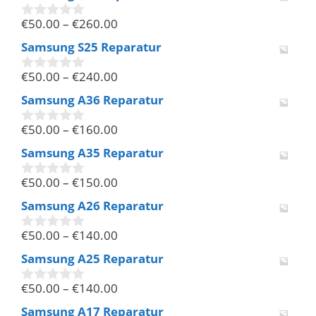
n
€
50.00
–
€
260.00
5
0
v
Samsung S25 Reparatur
o
n
€
50.00
–
€
240.00
5
0
v
Samsung A36 Reparatur
o
n
€
50.00
–
€
160.00
5
0
v
Samsung A35 Reparatur
o
n
€
50.00
–
€
150.00
5
0
v
Samsung A26 Reparatur
o
n
€
50.00
–
€
140.00
5
0
v
Samsung A25 Reparatur
o
n
€
50.00
–
€
140.00
5
0
v
Samsung A17 Reparatur
o