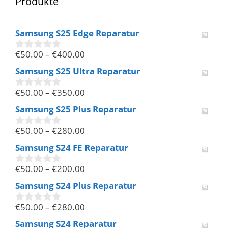
Produkte
Samsung S25 Edge Reparatur
€
50.00
–
€
400.00
0
v
Samsung S25 Ultra Reparatur
o
n
€
50.00
–
€
350.00
5
0
v
Samsung S25 Plus Reparatur
o
n
€
50.00
–
€
280.00
5
0
v
Samsung S24 FE Reparatur
o
n
€
50.00
–
€
200.00
5
0
v
Samsung S24 Plus Reparatur
o
n
€
50.00
–
€
280.00
5
0
v
Samsung S24 Reparatur
o