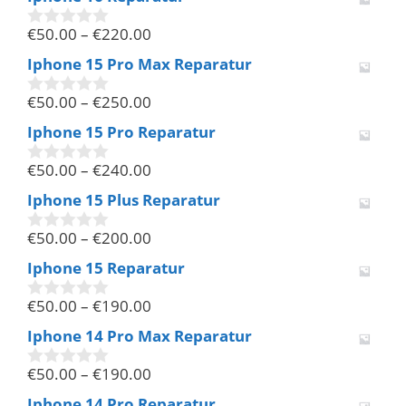
o
n
€
50.00
–
€
220.00
5
0
v
Iphone 15 Pro Max Reparatur
o
n
€
50.00
–
€
250.00
5
0
v
Iphone 15 Pro Reparatur
o
n
€
50.00
–
€
240.00
5
0
v
Iphone 15 Plus Reparatur
o
n
€
50.00
–
€
200.00
5
0
v
Iphone 15 Reparatur
o
n
€
50.00
–
€
190.00
5
0
v
Iphone 14 Pro Max Reparatur
o
n
€
50.00
–
€
190.00
5
0
v
Iphone 14 Pro Reparatur