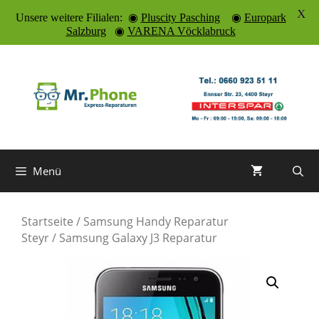
X
Unsere weitere Filialen: ◉
Pluscity Pasching
◉
Europark
Salzburg
◉
VARENA Vöcklabruck
Zum
Inhalt
springen
Menü
Startseite
/
Samsung Handy Reparatur
Steyr
/ Samsung Galaxy J3 Reparatur