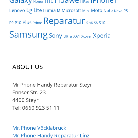
Galaxy
iPhone
HTC
J
Honor
iPad
Lg
Lite
Lenovo
Moto
Lumia
Microsoft
Note
M
Mini
P8
Nova
Reparatur
Plus
P9
P10
S10
Prime
S
s6
S8
Samsung
Sony
Xperia
Ultra
XA1
Xcover
ABOUT US
Mr Phone Handy Reparatur Steyr
Ennser Str. 23
4400 Steyr
Tel: 0660 923 51 11
Mr.Phone Vöcklabruck
Mr.Phone Handy Reparatur Linz