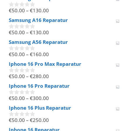
n
€
50.00
–
€
130.00
5
0
v
Samsung A16 Reparatur
o
n
€
50.00
–
€
130.00
5
0
v
Samsung A56 Reparatur
o
n
€
50.00
–
€
160.00
5
0
v
Iphone 16 Pro Max Reparatur
o
n
€
50.00
–
€
280.00
5
0
v
Iphone 16 Pro Reparatur
o
n
€
50.00
–
€
300.00
5
0
v
Iphone 16 Plus Reparatur
o
n
€
50.00
–
€
250.00
5
0
v
Iphone 16 Reparatur