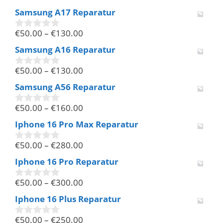
v
Samsung A17 Reparatur
o
n
€
50.00
–
€
130.00
5
0
v
Samsung A16 Reparatur
o
n
€
50.00
–
€
130.00
5
0
v
Samsung A56 Reparatur
o
n
€
50.00
–
€
160.00
5
0
v
Iphone 16 Pro Max Reparatur
o
n
€
50.00
–
€
280.00
5
0
v
Iphone 16 Pro Reparatur
o
n
€
50.00
–
€
300.00
5
0
v
Iphone 16 Plus Reparatur
o
n
€
50.00
–
€
250.00
5
0