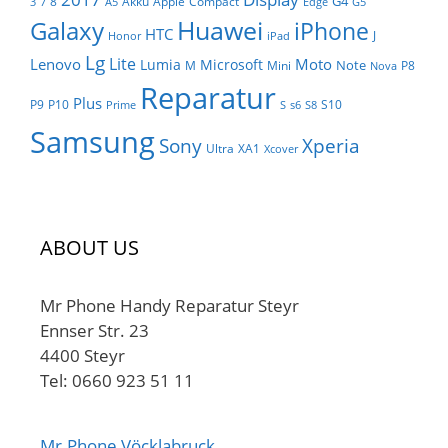
G4
8
Akku
Apple
Compact
3
7
A5
Edge
G5
Huawei
Galaxy
iPhone
HTC
J
Honor
iPad
Lg
Lite
Lenovo
Moto
Lumia
Microsoft
Note
M
Mini
P8
Nova
Reparatur
Plus
P9
P10
S10
Prime
S
s6
S8
Samsung
Sony
Xperia
Ultra
XA1
Xcover
ABOUT US
Mr Phone Handy Reparatur Steyr
Ennser Str. 23
4400 Steyr
Tel: 0660 923 51 11
Mr.Phone Vöcklabruck