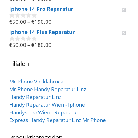
0
v
Iphone 14 Pro Reparatur
o
n
€
50.00
–
€
190.00
5
0
v
Iphone 14 Plus Reparatur
o
n
€
50.00
–
€
180.00
5
0
v
o
n
Filialen
5
Mr.Phone Vöcklabruck
Mr.Phone Handy Reparatur Linz
Handy Reparatur Linz
Handy Reparatur Wien - Iphone
Handyshop Wien - Reparatur
Express Handy Reparatur Linz Mr Phone
Produktkategorien