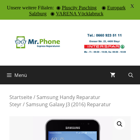
X
Unsere weitere Filialen: ◉
Pluscity Pasching
◉
Europark
Salzburg
◉
VARENA Vöcklabruck
Zum
Inhalt
springen
Menü
Startseite
/
Samsung Handy Reparatur
Steyr
/ Samsung Galaxy J3 (2016) Reparatur