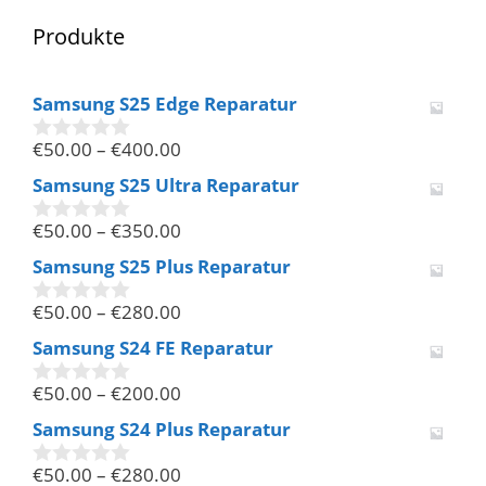
Produkte
Samsung S25 Edge Reparatur
€
50.00
–
€
400.00
0
v
Samsung S25 Ultra Reparatur
o
n
€
50.00
–
€
350.00
5
0
v
Samsung S25 Plus Reparatur
o
n
€
50.00
–
€
280.00
5
0
v
Samsung S24 FE Reparatur
o
n
€
50.00
–
€
200.00
5
0
v
Samsung S24 Plus Reparatur
o
n
€
50.00
–
€
280.00
5
0