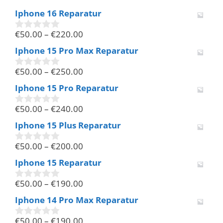
v
Iphone 16 Reparatur
o
n
€
50.00
–
€
220.00
5
0
v
Iphone 15 Pro Max Reparatur
o
n
€
50.00
–
€
250.00
5
0
v
Iphone 15 Pro Reparatur
o
n
€
50.00
–
€
240.00
5
0
v
Iphone 15 Plus Reparatur
o
n
€
50.00
–
€
200.00
5
0
v
Iphone 15 Reparatur
o
n
€
50.00
–
€
190.00
5
0
v
Iphone 14 Pro Max Reparatur
o
n
€
50.00
–
€
190.00
5