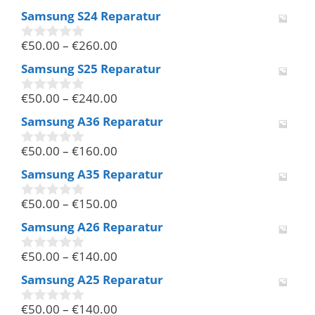
v
Samsung S24 Reparatur
o
n
€
50.00
–
€
260.00
5
0
v
Samsung S25 Reparatur
o
n
€
50.00
–
€
240.00
5
0
v
Samsung A36 Reparatur
o
n
€
50.00
–
€
160.00
5
0
v
Samsung A35 Reparatur
o
n
€
50.00
–
€
150.00
5
0
v
Samsung A26 Reparatur
o
n
€
50.00
–
€
140.00
5
0
v
Samsung A25 Reparatur
o
n
€
50.00
–
€
140.00
5
0