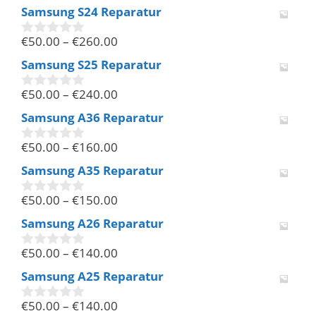
v
Samsung S24 Reparatur
o
n
€
50.00
–
€
260.00
5
0
v
Samsung S25 Reparatur
o
n
€
50.00
–
€
240.00
5
0
v
Samsung A36 Reparatur
o
n
€
50.00
–
€
160.00
5
0
v
Samsung A35 Reparatur
o
n
€
50.00
–
€
150.00
5
0
v
Samsung A26 Reparatur
o
n
€
50.00
–
€
140.00
5
0
v
Samsung A25 Reparatur
o
n
€
50.00
–
€
140.00
5
0