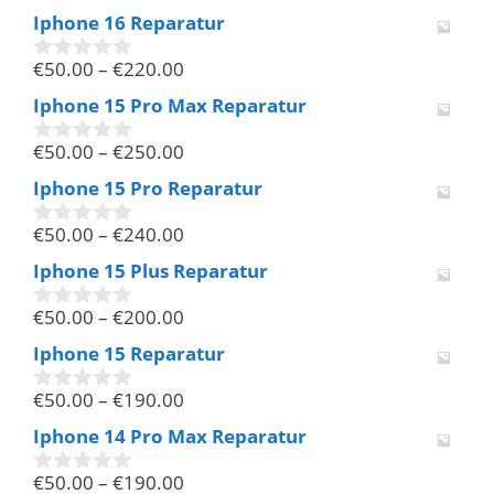
v
Iphone 16 Reparatur
o
n
€
50.00
–
€
220.00
5
0
v
Iphone 15 Pro Max Reparatur
o
n
€
50.00
–
€
250.00
5
0
v
Iphone 15 Pro Reparatur
o
n
€
50.00
–
€
240.00
5
0
v
Iphone 15 Plus Reparatur
o
n
€
50.00
–
€
200.00
5
0
v
Iphone 15 Reparatur
o
n
€
50.00
–
€
190.00
5
0
v
Iphone 14 Pro Max Reparatur
o
n
€
50.00
–
€
190.00
5
0