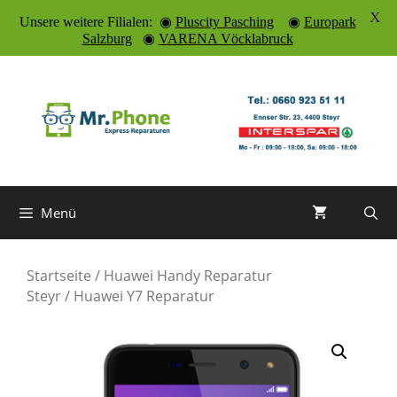
X
Unsere weitere Filialen: ◉
Pluscity Pasching
◉
Europark
Salzburg
◉
VARENA Vöcklabruck
Zum
Inhalt
springen
Menü
Startseite
/
Huawei Handy Reparatur
Steyr
/ Huawei Y7 Reparatur