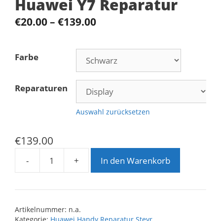
Huawei Y7 Reparatur
€
20.00
–
€
139.00
Farbe
Reparaturen
Auswahl zurücksetzen
€
139.00
-
+
In den Warenkorb
Huawei
Y7
Reparatur
Menge
Artikelnummer:
n.a.
Kategorie:
Huawei Handy Reparatur Steyr