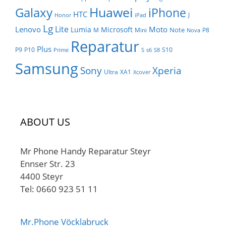
Huawei
Galaxy
iPhone
HTC
J
Honor
iPad
Lg
Lite
Lenovo
Moto
Lumia
Microsoft
Note
M
Mini
P8
Nova
Reparatur
Plus
P9
P10
S10
Prime
S
s6
S8
Samsung
Sony
Xperia
Ultra
XA1
Xcover
ABOUT US
Mr Phone Handy Reparatur Steyr
Ennser Str. 23
4400 Steyr
Tel: 0660 923 51 11
Mr.Phone Vöcklabruck