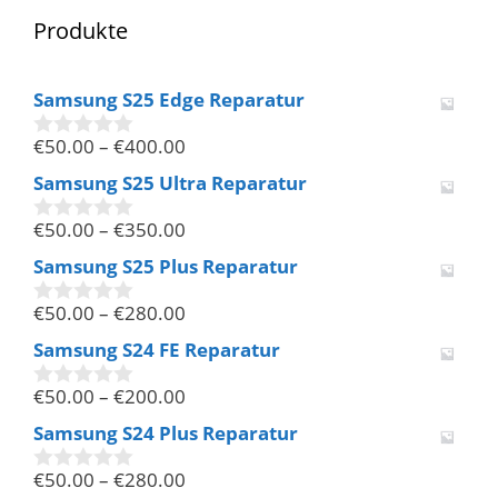
Produkte
Samsung S25 Edge Reparatur
€
50.00
–
€
400.00
0
v
Samsung S25 Ultra Reparatur
o
n
€
50.00
–
€
350.00
5
0
v
Samsung S25 Plus Reparatur
o
n
€
50.00
–
€
280.00
5
0
v
Samsung S24 FE Reparatur
o
n
€
50.00
–
€
200.00
5
0
v
Samsung S24 Plus Reparatur
o
n
€
50.00
–
€
280.00
5
0