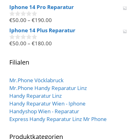
v
Iphone 14 Pro Reparatur
o
n
€
50.00
–
€
190.00
5
0
v
Iphone 14 Plus Reparatur
o
n
€
50.00
–
€
180.00
5
0
v
o
n
Filialen
5
Mr.Phone Vöcklabruck
Mr.Phone Handy Reparatur Linz
Handy Reparatur Linz
Handy Reparatur Wien - Iphone
Handyshop Wien - Reparatur
Express Handy Reparatur Linz Mr Phone
Produktkategorien