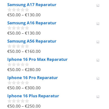
v
Samsung A17 Reparatur
o
n
€
50.00
–
€
130.00
5
0
v
Samsung A16 Reparatur
o
n
€
50.00
–
€
130.00
5
0
v
Samsung A56 Reparatur
o
n
€
50.00
–
€
160.00
5
0
v
Iphone 16 Pro Max Reparatur
o
n
€
50.00
–
€
280.00
5
0
v
Iphone 16 Pro Reparatur
o
n
€
50.00
–
€
300.00
5
0
v
Iphone 16 Plus Reparatur
o
n
€
50.00
–
€
250.00
5
0