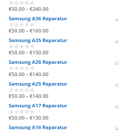
n
€
50.00
–
€
240.00
5
0
v
Samsung A36 Reparatur
o
n
€
50.00
–
€
160.00
5
0
v
Samsung A35 Reparatur
o
n
€
50.00
–
€
150.00
5
0
v
Samsung A26 Reparatur
o
n
€
50.00
–
€
140.00
5
0
v
Samsung A25 Reparatur
o
n
€
50.00
–
€
140.00
5
0
v
Samsung A17 Reparatur
o
n
€
50.00
–
€
130.00
5
0
v
Samsung A16 Reparatur
o