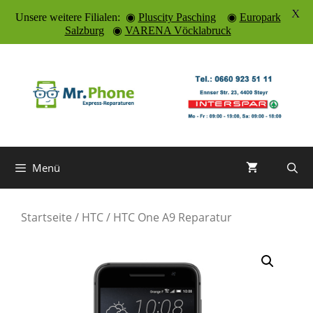
X
Unsere weitere Filialen: ◉
Pluscity Pasching
◉
Europark
Salzburg
◉
VARENA Vöcklabruck
Zum
Inhalt
springen
Menü
Startseite
/
HTC
/ HTC One A9 Reparatur