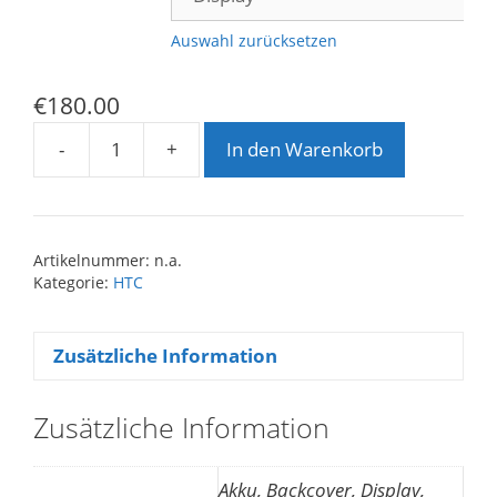
Auswahl zurücksetzen
€
180.00
-
+
In den Warenkorb
HTC
One
A9
Reparatur
Artikelnummer:
n.a.
Menge
Kategorie:
HTC
Zusätzliche Information
Zusätzliche Information
Akku, Backcover, Display,