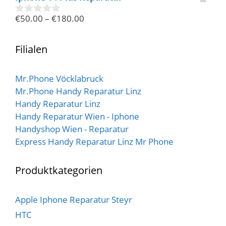
o
n
€
50.00
–
€
180.00
5
0
v
o
n
Filialen
5
Mr.Phone Vöcklabruck
Mr.Phone Handy Reparatur Linz
Handy Reparatur Linz
Handy Reparatur Wien - Iphone
Handyshop Wien - Reparatur
Express Handy Reparatur Linz Mr Phone
Produktkategorien
Apple Iphone Reparatur Steyr
HTC