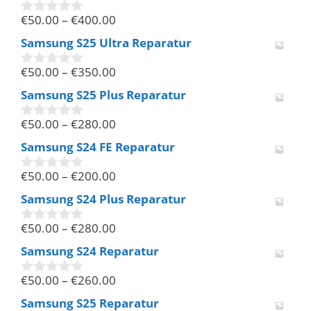
€
50.00
–
€
400.00
0
v
Samsung S25 Ultra Reparatur
o
n
€
50.00
–
€
350.00
5
0
v
Samsung S25 Plus Reparatur
o
n
€
50.00
–
€
280.00
5
0
v
Samsung S24 FE Reparatur
o
n
€
50.00
–
€
200.00
5
0
v
Samsung S24 Plus Reparatur
o
n
€
50.00
–
€
280.00
5
0
v
Samsung S24 Reparatur
o
n
€
50.00
–
€
260.00
5
0
v
Samsung S25 Reparatur
o