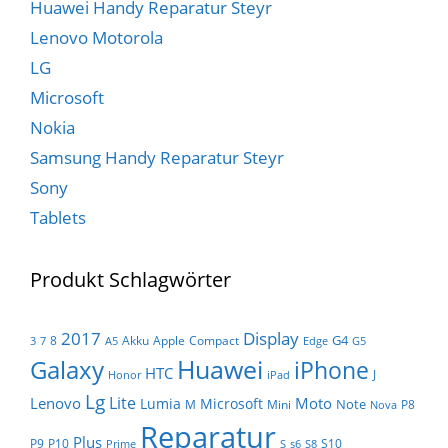
Huawei Handy Reparatur Steyr
Lenovo Motorola
LG
Microsoft
Nokia
Samsung Handy Reparatur Steyr
Sony
Tablets
Produkt Schlagwörter
Display
2017
G4
8
Akku
Apple
Compact
3
7
A5
Edge
G5
Huawei
Galaxy
iPhone
HTC
J
Honor
iPad
Lg
Lite
Lenovo
Moto
Lumia
Microsoft
Note
M
Mini
P8
Nova
Reparatur
Plus
P9
P10
S10
Prime
S
s6
S8