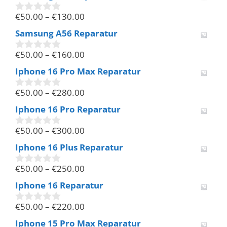
n
€
50.00
–
€
130.00
5
0
v
Samsung A56 Reparatur
o
n
€
50.00
–
€
160.00
5
0
v
Iphone 16 Pro Max Reparatur
o
n
€
50.00
–
€
280.00
5
0
v
Iphone 16 Pro Reparatur
o
n
€
50.00
–
€
300.00
5
0
v
Iphone 16 Plus Reparatur
o
n
€
50.00
–
€
250.00
5
0
v
Iphone 16 Reparatur
o
n
€
50.00
–
€
220.00
5
0
v
Iphone 15 Pro Max Reparatur
o