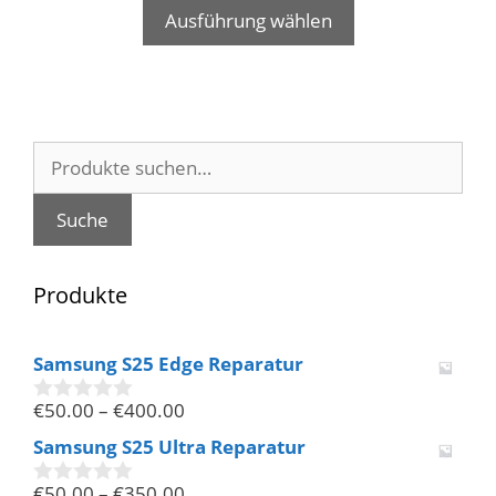
Ausführung wählen
Suche
nach:
Suche
Produkte
Samsung S25 Edge Reparatur
€
50.00
–
€
400.00
0
v
Samsung S25 Ultra Reparatur
o
n
€
50.00
–
€
350.00
5