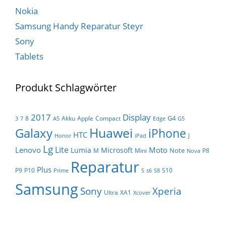
Nokia
Samsung Handy Reparatur Steyr
Sony
Tablets
Produkt Schlagwörter
Display
2017
G4
8
Akku
Apple
Compact
3
7
A5
Edge
G5
Huawei
Galaxy
iPhone
HTC
J
Honor
iPad
Lg
Lite
Lenovo
Moto
Lumia
Microsoft
Note
M
Mini
P8
Nova
Reparatur
Plus
P9
P10
S10
Prime
S
s6
S8
Samsung
Sony
Xperia
Ultra
XA1
Xcover