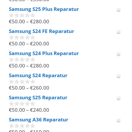
0
v
Samsung S25 Plus Reparatur
o
n
€
50.00
–
€
280.00
5
0
v
Samsung S24 FE Reparatur
o
n
€
50.00
–
€
200.00
5
0
v
Samsung S24 Plus Reparatur
o
n
€
50.00
–
€
280.00
5
0
v
Samsung S24 Reparatur
o
n
€
50.00
–
€
260.00
5
0
v
Samsung S25 Reparatur
o
n
€
50.00
–
€
240.00
5
0
v
Samsung A36 Reparatur
o
n
€
50.00
–
€
160.00
5