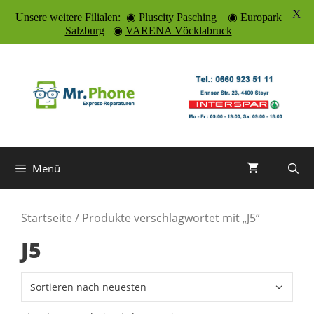
X
Unsere weitere Filialen: ◉
Pluscity Pasching
◉
Europark
Salzburg
◉
VARENA Vöcklabruck
Zum
Inhalt
springen
Menü
Startseite
/ Produkte verschlagwortet mit „J5“
J5