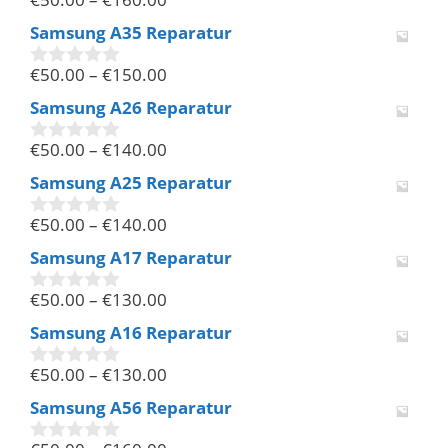
0
v
Samsung A35 Reparatur
o
n
€
50.00
–
€
150.00
5
0
v
Samsung A26 Reparatur
o
n
€
50.00
–
€
140.00
5
0
v
Samsung A25 Reparatur
o
n
€
50.00
–
€
140.00
5
0
v
Samsung A17 Reparatur
o
n
€
50.00
–
€
130.00
5
0
v
Samsung A16 Reparatur
o
n
€
50.00
–
€
130.00
5
0
v
Samsung A56 Reparatur
o
n
5