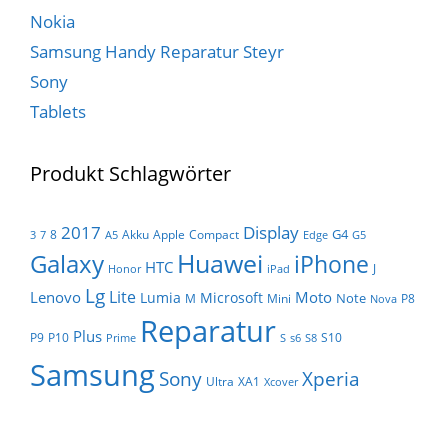
Nokia
Samsung Handy Reparatur Steyr
Sony
Tablets
Produkt Schlagwörter
Display
2017
G4
8
Akku
Apple
Compact
3
7
A5
Edge
G5
Huawei
Galaxy
iPhone
HTC
J
Honor
iPad
Lg
Lite
Lenovo
Moto
Lumia
Microsoft
Note
M
Mini
P8
Nova
Reparatur
Plus
P9
P10
S10
Prime
S
s6
S8
Samsung
Sony
Xperia
Ultra
XA1
Xcover