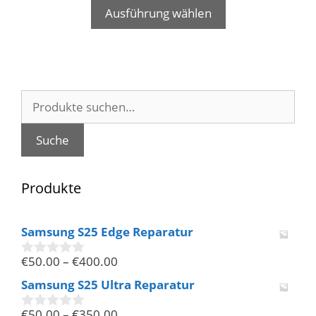
Ausführung wählen
Suche
nach:
Suche
Produkte
Samsung S25 Edge Reparatur
€
50.00
–
€
400.00
0
v
Samsung S25 Ultra Reparatur
o
n
€
50.00
–
€
350.00
5