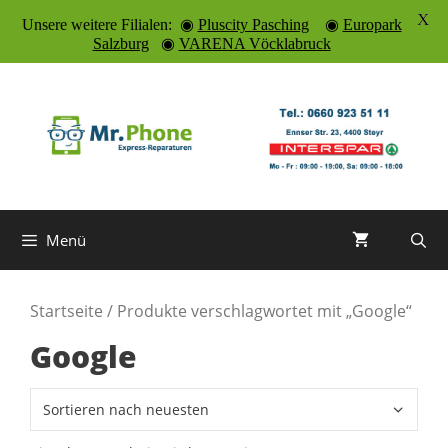
X
Unsere weitere Filialen: ◉
Pluscity Pasching
◉
Europark
Salzburg
◉
VARENA Vöcklabruck
Zum
Inhalt
springen
Menü
Startseite
/ Produkte verschlagwortet mit „Google“
Google