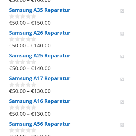
0
v
Samsung A35 Reparatur
o
n
€
50.00
–
€
150.00
5
0
v
Samsung A26 Reparatur
o
n
€
50.00
–
€
140.00
5
0
v
Samsung A25 Reparatur
o
n
€
50.00
–
€
140.00
5
0
v
Samsung A17 Reparatur
o
n
€
50.00
–
€
130.00
5
0
v
Samsung A16 Reparatur
o
n
€
50.00
–
€
130.00
5
0
v
Samsung A56 Reparatur
o
n
5