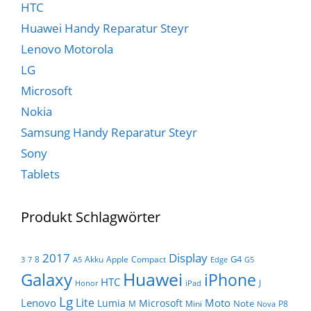
HTC
Huawei Handy Reparatur Steyr
Lenovo Motorola
LG
Microsoft
Nokia
Samsung Handy Reparatur Steyr
Sony
Tablets
Produkt Schlagwörter
Display
2017
G4
8
Akku
Apple
Compact
3
7
A5
Edge
G5
Huawei
Galaxy
iPhone
HTC
J
Honor
iPad
Lg
Lite
Lenovo
Moto
Lumia
Microsoft
Note
M
Mini
P8
Nova