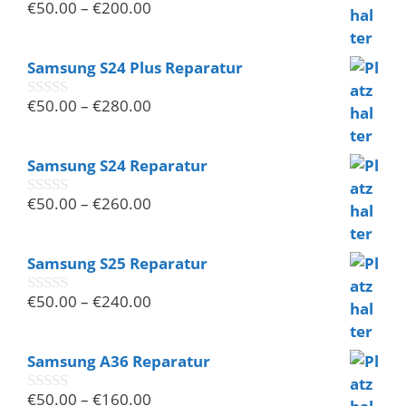
€
50.00
–
€
200.00
0
v
o
n
Samsung S24 Plus Reparatur
5
€
50.00
–
€
280.00
0
v
o
n
Samsung S24 Reparatur
5
€
50.00
–
€
260.00
0
v
o
n
Samsung S25 Reparatur
5
€
50.00
–
€
240.00
0
v
o
n
Samsung A36 Reparatur
5
€
50.00
–
€
160.00
0