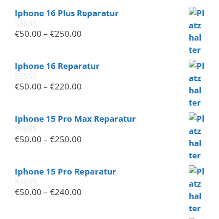
n
Iphone 16 Plus Reparatur
5
€
50.00
–
€
250.00
0
v
o
n
Iphone 16 Reparatur
5
€
50.00
–
€
220.00
0
v
o
n
Iphone 15 Pro Max Reparatur
5
€
50.00
–
€
250.00
0
v
o
n
Iphone 15 Pro Reparatur
5
€
50.00
–
€
240.00
0
v
o
n