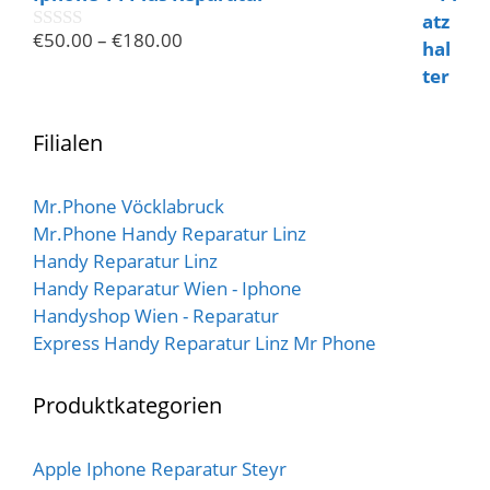
5
€
50.00
–
€
180.00
0
v
o
n
5
Filialen
Mr.Phone Vöcklabruck
Mr.Phone Handy Reparatur Linz
Handy Reparatur Linz
Handy Reparatur Wien - Iphone
Handyshop Wien - Reparatur
Express Handy Reparatur Linz Mr Phone
Produktkategorien
Apple Iphone Reparatur Steyr