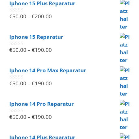
Iphone 15 Plus Reparatur
5
€
50.00
–
€
200.00
0
v
o
n
Iphone 15 Reparatur
5
€
50.00
–
€
190.00
0
v
o
n
Iphone 14 Pro Max Reparatur
5
€
50.00
–
€
190.00
0
v
o
n
Iphone 14 Pro Reparatur
5
€
50.00
–
€
190.00
0
v
o
n
Iphone 14 Plus Reparatur