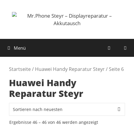
Zum
Unsere weitere Filialen: ◉
Pluscity Pasching
◉
Europark
Inhalt
Salzburg
◉
VARENA Vöcklabruck
springen
Menü
Startseite
/
Huawei Handy Reparatur Steyr
/ Seite 6
Huawei Handy
Reparatur Steyr
Ergebnisse 46 – 46 von 46 werden angezeigt