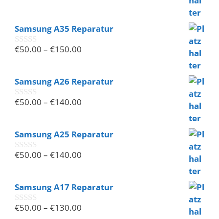
v
o
n
Samsung A35 Reparatur
5
€
50.00
–
€
150.00
0
v
o
n
Samsung A26 Reparatur
5
€
50.00
–
€
140.00
0
v
o
n
Samsung A25 Reparatur
5
€
50.00
–
€
140.00
0
v
o
n
Samsung A17 Reparatur
5
€
50.00
–
€
130.00
0
v