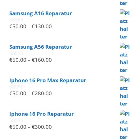
o
n
Samsung A16 Reparatur
5
€
50.00
–
€
130.00
0
v
o
n
Samsung A56 Reparatur
5
€
50.00
–
€
160.00
0
v
o
n
Iphone 16 Pro Max Reparatur
5
€
50.00
–
€
280.00
0
v
o
n
Iphone 16 Pro Reparatur
5
€
50.00
–
€
300.00
0
v
o