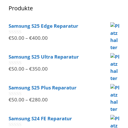
Produkte
Samsung S25 Edge Reparatur
€
50.00
–
€
400.00
0
v
o
n
Samsung S25 Ultra Reparatur
5
€
50.00
–
€
350.00
0
v
o
n
Samsung S25 Plus Reparatur
5
€
50.00
–
€
280.00
0
v
o
n
Samsung S24 FE Reparatur
5